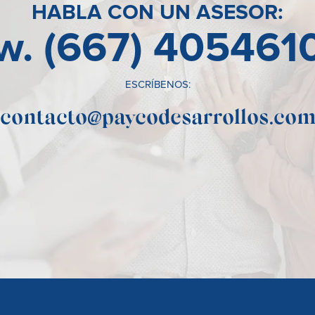
HABLA CON UN ASESOR:
w. (667) 405461
ESCRÍBENOS:
contacto@paycodesarrollos.co