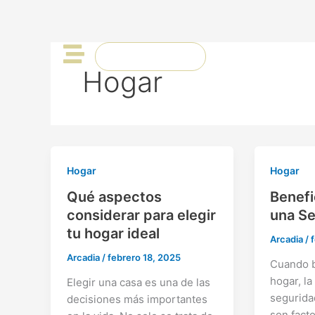
Ir
al
contenido
CONTÁCTANOS
BLOG
Hogar
Hogar
Hogar
Qué aspectos
Benefi
considerar para elegir
una S
tu hogar ideal
Arcadia
/
Arcadia
/
febrero 18, 2025
Cuando 
hogar, la
Elegir una casa es una de las
seguridad
decisiones más importantes
son fact